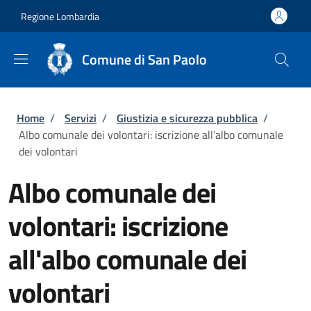
Salta al contenuto principale
Skip to footer content
Regione Lombardia
Comune di San Paolo
Briciole di pane
Home
/
Servizi
/
Giustizia e sicurezza pubblica
/
Albo comunale dei volontari: iscrizione all'albo comunale
dei volontari
Albo comunale dei
volontari: iscrizione
all'albo comunale dei
volontari