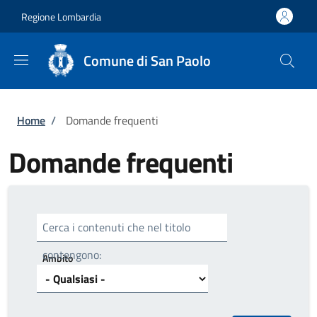
Salta al contenuto principale
Skip to footer content
Regione Lombardia
Comune di San Paolo
Briciole di pane
Home
/
Domande frequenti
Domande frequenti
Cerca i contenuti che nel titolo
contengono:
Ambito