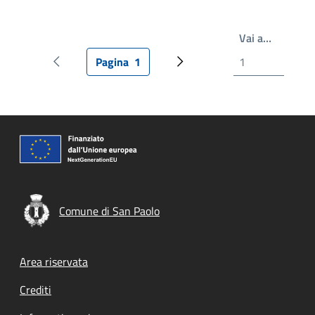
Write th
Vai a…
Pagina
1
Pagina precedente
Pagina attuale
Prossima pagina
Comune di San Paolo
Footer menu
Area riservata
Crediti