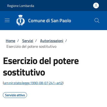
Salta al contenuto principale
Skip to footer content
Regione Lombardia
Comune di San Paolo
Briciole di pane
Home
/
Servizi
/
Autorizzazioni
/
Esercizio del potere sostitutivo
Esercizio del potere
sostitutivo
(
urn:nir:stato:legge:1990-08-07;241~art2
)
Servizio attivo