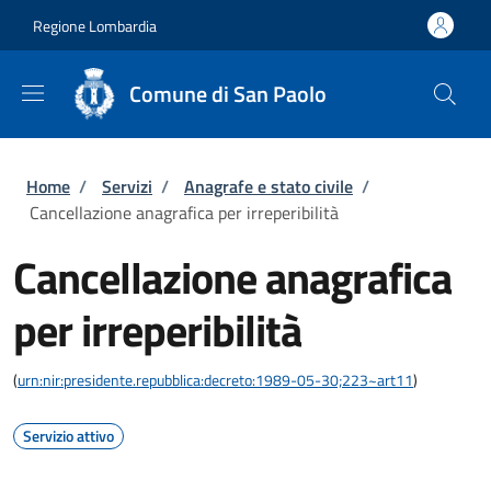
Salta al contenuto principale
Skip to footer content
Regione Lombardia
Comune di San Paolo
Briciole di pane
Home
/
Servizi
/
Anagrafe e stato civile
/
Cancellazione anagrafica per irreperibilità
Cancellazione anagrafica
per irreperibilità
(
urn:nir:presidente.repubblica:decreto:1989-05-30;223~art11
)
Servizio attivo