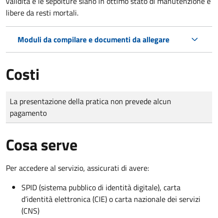
validità e le sepolture siano in ottimo stato di manutenzione e
libere da resti mortali.
Moduli da compilare e documenti da allegare
Costi
Tipo di pagamento
Importo
La presentazione della pratica non prevede alcun
pagamento
Cosa serve
Per accedere al servizio, assicurati di avere:
SPID (sistema pubblico di identità digitale), carta
d’identità elettronica (CIE) o carta nazionale dei servizi
(CNS)