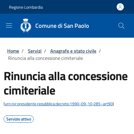
Salta al contenuto principale
Skip to footer content
Regione Lombardia
Comune di San Paolo
Briciole di pane
Home
/
Servizi
/
Anagrafe e stato civile
/
Rinuncia alla concessione cimiteriale
Rinuncia alla concessione
cimiteriale
(
urn:nir:presidente.repubblica:decreto:1990-09-10;285~art90
)
Servizio attivo