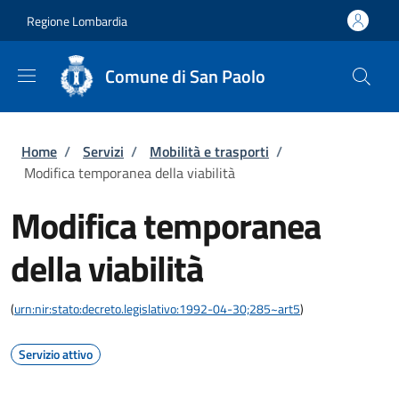
Salta al contenuto principale
Skip to footer content
Regione Lombardia
Comune di San Paolo
Briciole di pane
Home
/
Servizi
/
Mobilità e trasporti
/
Modifica temporanea della viabilità
Modifica temporanea
della viabilità
(
urn:nir:stato:decreto.legislativo:1992-04-30;285~art5
)
Servizio attivo