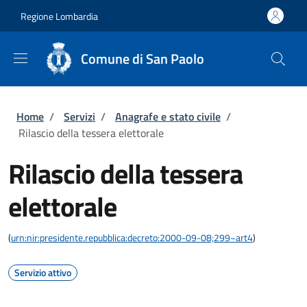
Salta al contenuto principale
Skip to footer content
Regione Lombardia
Comune di San Paolo
Briciole di pane
Home
/
Servizi
/
Anagrafe e stato civile
/
Rilascio della tessera elettorale
Rilascio della tessera
elettorale
(
urn:nir:presidente.repubblica:decreto:2000-09-08;299~art4
)
Servizio attivo