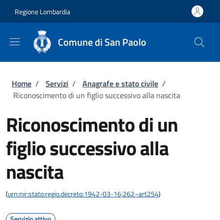
Salta al contenuto principale
Skip to footer content
Regione Lombardia
Comune di San Paolo
Briciole di pane
Home
/
Servizi
/
Anagrafe e stato civile
/
Riconoscimento di un figlio successivo alla nascita
Riconoscimento di un
figlio successivo alla
nascita
(
urn:nir:stato:regio.decreto:1942-03-16;262~art254
)
Servizio attivo