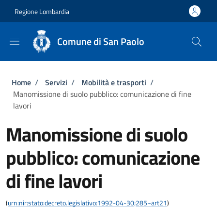
Salta al contenuto principale
Skip to footer content
Regione Lombardia
Comune di San Paolo
Briciole di pane
Home
/
Servizi
/
Mobilità e trasporti
/
Manomissione di suolo pubblico: comunicazione di fine
lavori
Manomissione di suolo
pubblico: comunicazione
di fine lavori
(
urn:nir:stato:decreto.legislativo:1992-04-30;285~art21
)