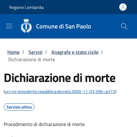
Salta al contenuto principale
Skip to footer content
Regione Lombardia
Comune di San Paolo
Briciole di pane
Home
/
Servizi
/
Anagrafe e stato civile
/
Dichiarazione di morte
Dichiarazione di morte
(
urn:nir:presidente.repubblica:decreto:2000-11-03;396~art72
)
Servizio attivo
Procedimento di dichiarazione di morte