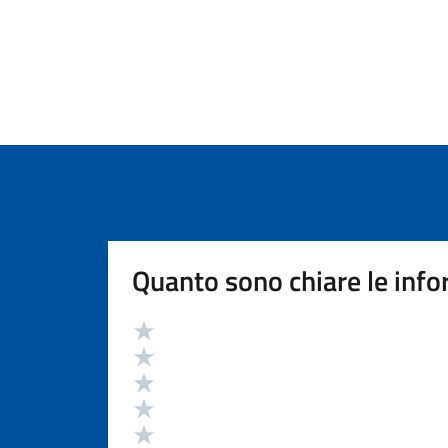
Quanto sono chiare le info
Valutazione
Valuta 5 stelle su 5
Valuta 4 stelle su 5
Valuta 3 stelle su 5
Valuta 2 stelle su 5
Valuta 1 stelle su 5