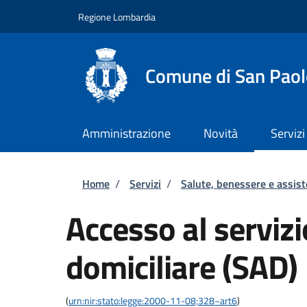
Salta al contenuto principale
Skip to footer content
Regione Lombardia
Comune di San Paol
Amministrazione
Novità
Servizi
Briciole di pane
Home
/
Servizi
/
Salute, benessere e assis
Accesso al servizi
domiciliare (SAD)
(
urn:nir:stato:legge:2000-11-08;328~art6
)