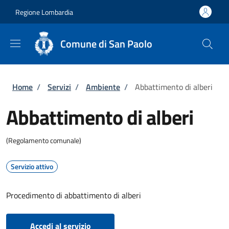
Salta al contenuto principale
Skip to footer content
Regione Lombardia
Comune di San Paolo
Briciole di pane
Home
/
Servizi
/
Ambiente
/
Abbattimento di alberi
Abbattimento di alberi
(Regolamento comunale)
Servizio attivo
Procedimento di abbattimento di alberi
Accedi al servizio