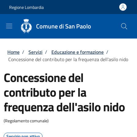
Salta al contenuto principale
Skip to footer content
Regione Lombardia
Comune di San Paolo
Briciole di pane
Home
/
Servizi
/
Educazione e formazione
/
Concessione del contributo per la frequenza dell'asilo nido
Concessione del
contributo per la
frequenza dell'asilo nido
(Regolamento comunale)
Servizio non attivo