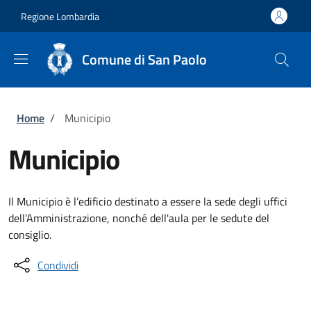
Salta al contenuto principale
Skip to footer content
Regione Lombardia
Comune di San Paolo
Briciole di pane
Home
/
Municipio
Municipio
Il Municipio è l’edificio destinato a essere la sede degli uffici
dell’Amministrazione, nonché dell'aula per le sedute del
consiglio.
Condividi