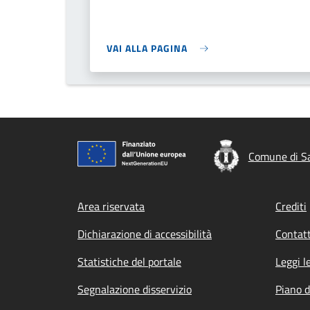
VAI ALLA PAGINA
Comune di S
Footer menu
Area riservata
Crediti
Dichiarazione di accessibilità
Contatt
Statistiche del portale
Leggi l
Segnalazione disservizio
Piano d