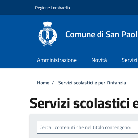
Salta al contenuto principale
Skip to footer content
Regione Lombardia
Comune di San Paol
Amministrazione
Novità
Servizi
Briciole di pane
Home
/
Servizi scolastici e per l'infanzia
Servizi scolastici 
Cerca i contenuti che nel titolo contengono: