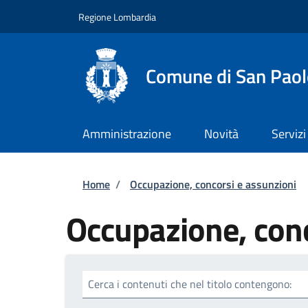
Salta al contenuto principale
Skip to footer content
Regione Lombardia
Comune di San Paol
Amministrazione
Novità
Servizi
Briciole di pane
Home
/
Occupazione, concorsi e assunzioni
Occupazione, conc
Cerca i contenuti che nel titolo contengono: