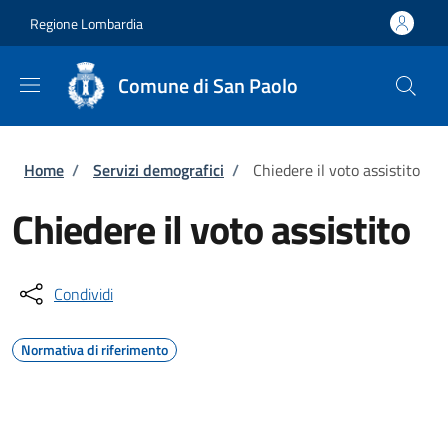
Salta al contenuto principale
Skip to footer content
Regione Lombardia
Comune di San Paolo
Briciole di pane
Home
/
Servizi demografici
/
Chiedere il voto assistito
Chiedere il voto assistito
Condividi
Normativa di riferimento