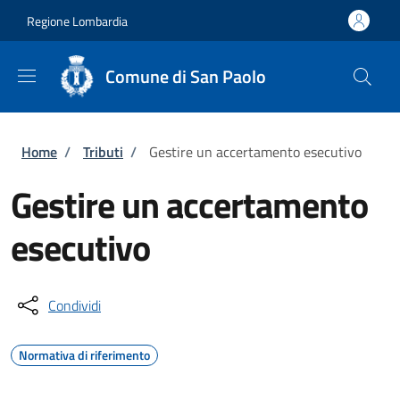
Salta al contenuto principale
Skip to footer content
Regione Lombardia
Comune di San Paolo
Briciole di pane
Home
/
Tributi
/
Gestire un accertamento esecutivo
Gestire un accertamento
esecutivo
Condividi
Normativa di riferimento