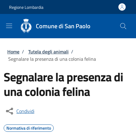
Salta al contenuto principale
Skip to footer content
Regione Lombardia
Comune di San Paolo
Briciole di pane
Home
/
Tutela degli animali
/
Segnalare la presenza di una colonia felina
Segnalare la presenza di
una colonia felina
Condividi
Normativa di riferimento